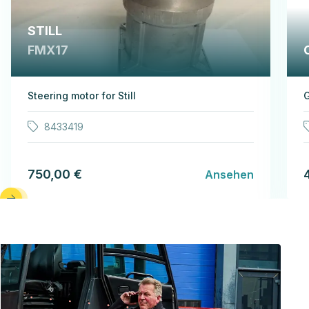
STILL
FMX17
Steering motor for Still
G
8433419
750,00 €
Ansehen