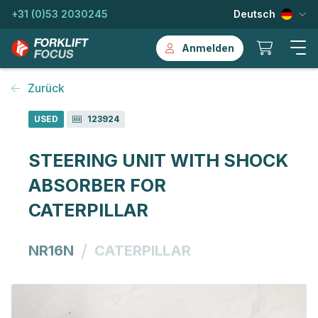
+31 (0)53 2030245
Deutsch
Anmelden
Zurück
USED
123924
STEERING UNIT WITH SHOCK
ABSORBER FOR
CATERPILLAR
/
NR16N
CATERPILLAR