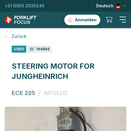
+31 (0)53 2030245
Deutsch
Anmelden
Zurück
USED
164884
STEERING MOTOR FOR
JUNGHEINRICH
/
ECE 225
APOLLO