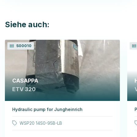
Siehe auch:
S00010
CASAPPA
ETV 320
Hydraulic pump for Jungheinrich
P
WSP20 14S0-95B-LB