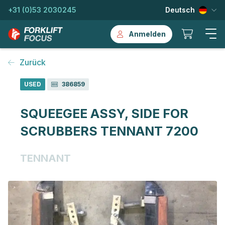
+31 (0)53 2030245
Deutsch
Anmelden
Zurück
USED
386859
SQUEEGEE ASSY, SIDE FOR
SCRUBBERS TENNANT 7200
TENNANT