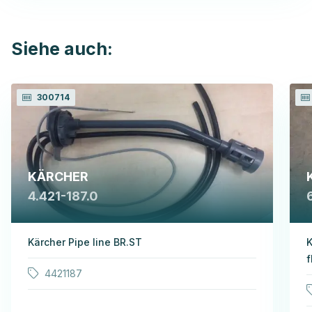
Siehe auch:
300714
KÄRCHER
4.421-187.0
Kärcher Pipe line BR.ST
K
f
4421187