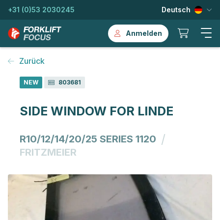
+31 (0)53 2030245
Deutsch
Anmelden
Zurück
NEW
803681
SIDE WINDOW FOR LINDE
/
R10/12/14/20/25 SERIES 1120
FRITZMEIER