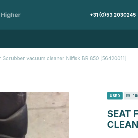
 Higher
+31 (0)53 2030245
r Scrubber vacuum cleaner Nilfisk BR 850 [56420011]
USED
18
SEAT 
CLEAN