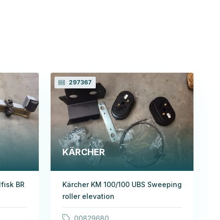
297367
KÄRCHER
fisk BR
Kärcher KM 100/100 UBS Sweeping
roller elevation
00829680