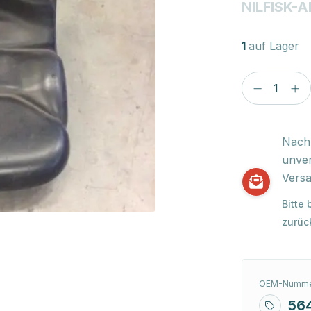
NILFISK-
1
auf Lager
Nach 
unver
Versa
Bitte
zurüc
OEM-Numme
56