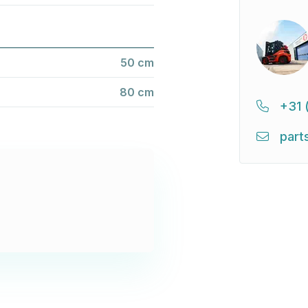
50 cm
80 cm
+31 
part