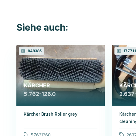
Siehe auch:
948385
177711
KÄRCHER
KÄRC
5.762-126.0
2.637
Kärcher Brush Roller grey
Kärcher
cleanin
57621260
263