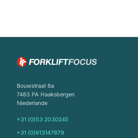
Bouwstraat 8a
7483 PA Haaksbergen
Niederlande
+31 (0)53 2030245
+31 (0)613147879