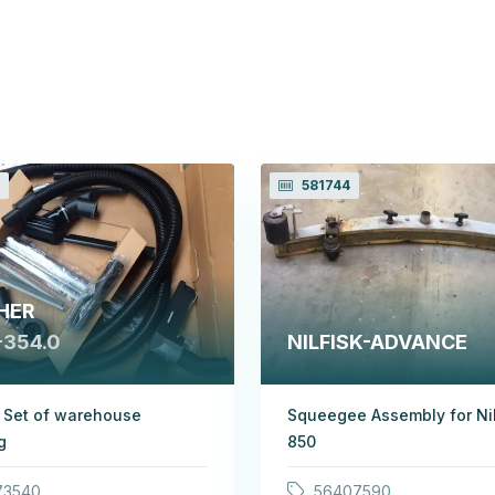
581744
HER
-354.0
NILFISK-ADVANCE
 Set of warehouse
Squeegee Assembly for Nil
g
850
73540
56407590