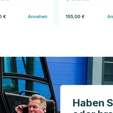
0 €
Ansehen
155,00 €
An
Haben S