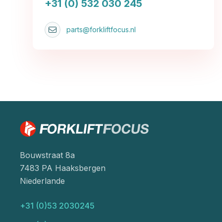
+31 (0) 532 030 245
parts@forkliftfocus.nl
Bouwstraat 8a
7483 PA Haaksbergen
Niederlande
+31 (0)53 2030245