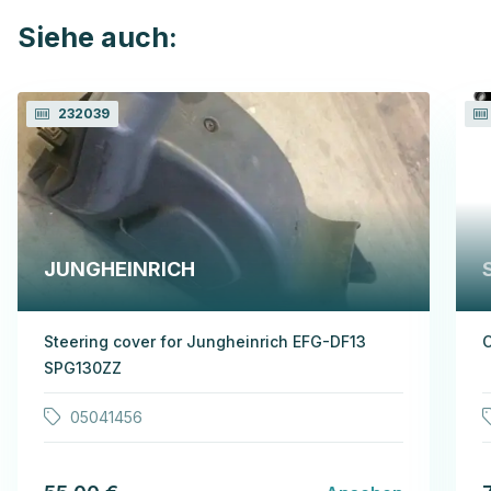
Siehe auch:
232039
JUNGHEINRICH
Steering cover for Jungheinrich EFG-DF13
C
SPG130ZZ
05041456