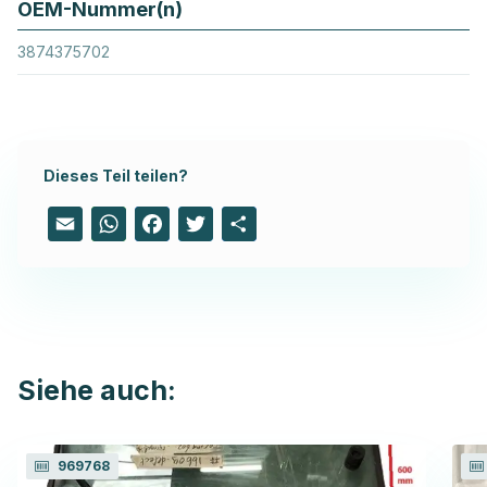
OEM-Nummer(n)
3874375702
Dieses Teil teilen?
Email
WhatsApp
Facebook
Twitter
Share
Siehe auch:
969768