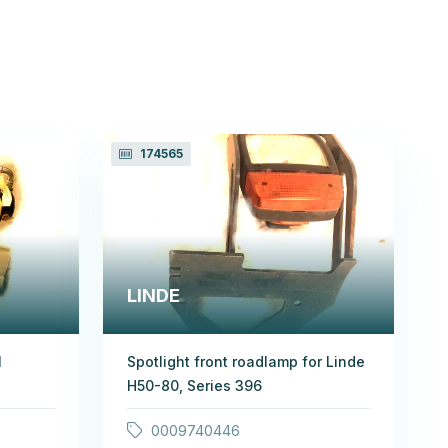
174565
LINDE
N
Spotlight front roadlamp for Linde
H50-80, Series 396
0009740446