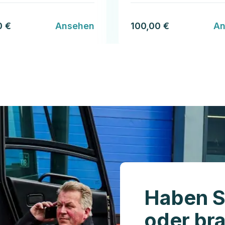
0 €
Ansehen
100,00 €
An
Haben S
oder br