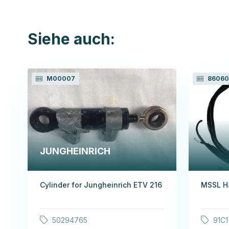
Siehe auch:
M00007
86060
JUNGHEINRICH
Cylinder for Jungheinrich ETV 216
MSSL H
50294765
91C1