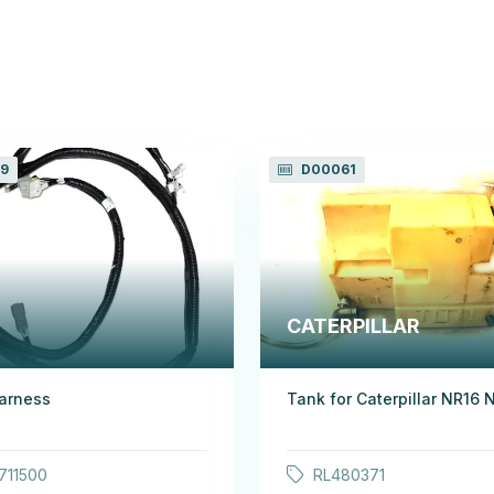
9
D00061
CATERPILLAR
arness
Tank for Caterpillar NR16 
711500
RL480371