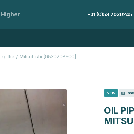
 Higher
+31 (0)53 2030245
terpillar / Mitsubishi [9530708600]
NEW
55
OIL PI
MITSU