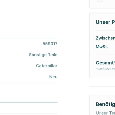
Unser P
Zwische
559317
MwSt.
Sonstige Teile
Gesamt
Caterpillar
*exklusive v
Neu
Benötig
Unser Tea