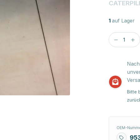
CATERPIL
1
auf Lager
Nach 
unver
Versa
Bitte
zurüc
OEM-Numme
95