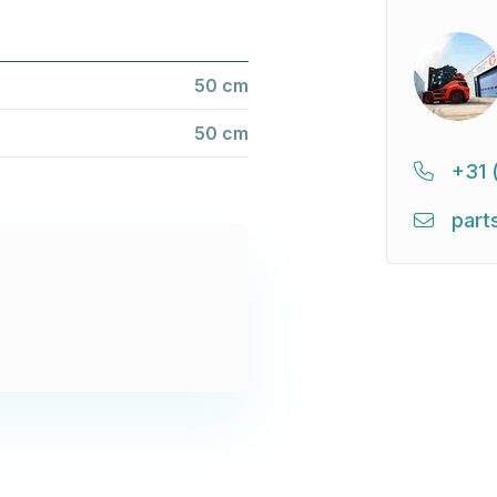
50 cm
50 cm
+31 
part