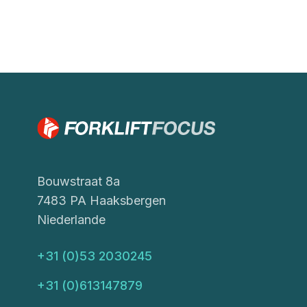
Bouwstraat 8a
7483 PA Haaksbergen
Niederlande
+31 (0)53 2030245
+31 (0)613147879