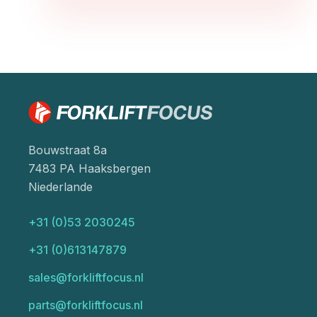
Bouwstraat 8a
7483 PA Haaksbergen
Niederlande
+31 (0)53 2030245
+31 (0)613147879
sales@forkliftfocus.nl
parts@forkliftfocus.nl