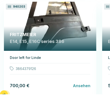
940203
FRITZMEIER
E14, E15, E16C series 386
Door left for Linde
L
3864379126
700,00 €
Ansehen