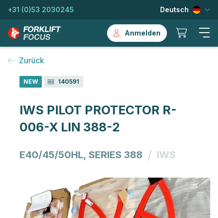
+31 (0)53 2030245
Deutsch
Anmelden
Zurück
NEW
140591
IWS PILOT PROTECTOR R-
006-X LIN 388-2
/
E40/45/50HL, SERIES 388
IWS