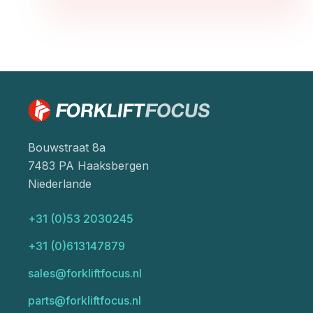
Bouwstraat 8a
7483 PA Haaksbergen
Niederlande
+31 (0)53 2030245
+31 (0)613147879
sales@forkliftfocus.nl
parts@forkliftfocus.nl