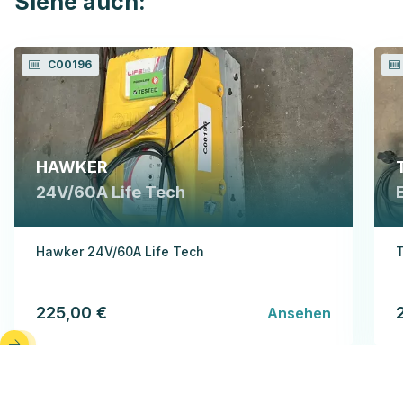
Siehe auch:
C00196
HAWKER
24V/60A Life Tech
Hawker 24V/60A Life Tech
T
225,00 €
Ansehen