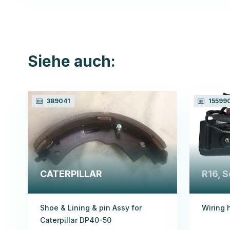
Siehe auch:
389041
15599
CATERPILLAR
R16, S
Shoe & Lining & pin Assy for
Wiring 
Caterpillar DP40-50