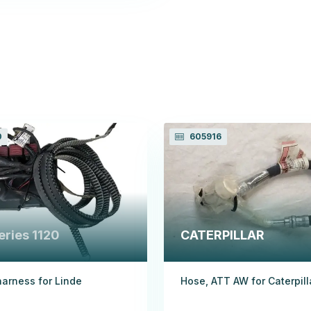
0
605916
eries 1120
CATERPILLAR
harness for Linde
Hose, ATT AW for Caterpill