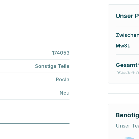
Unser P
Zwische
MwSt.
174053
Gesamt
Sonstige Teile
*exklusive v
Rocla
Neu
Benötig
Unser Tea