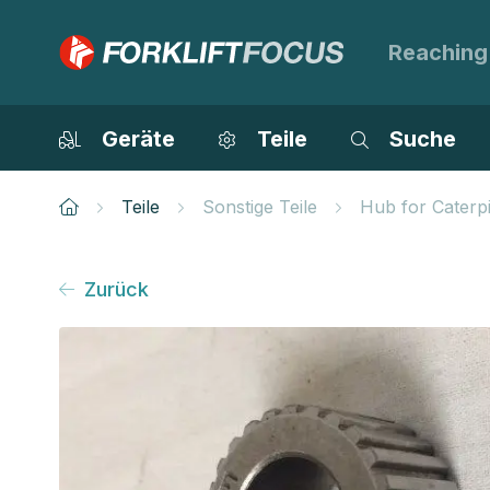
Reaching
Geräte
Teile
Suche
Teile
Sonstige Teile
Hub for Caterp
Zurück