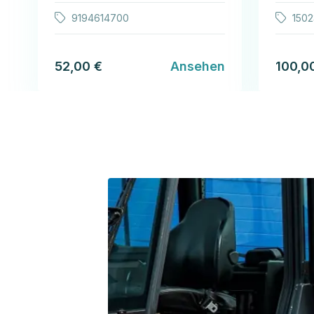
9194614700
150
52,00 €
Ansehen
100,0