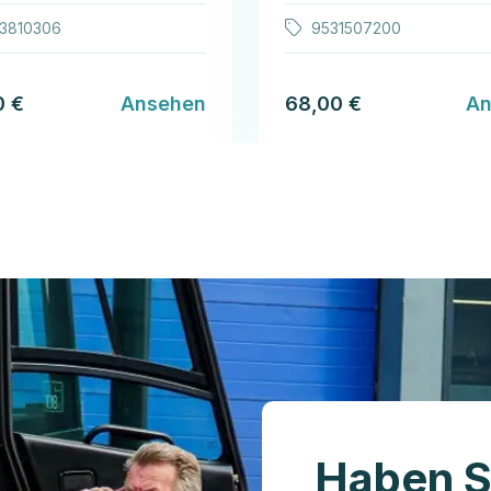
23810306
9531507200
0 €
Ansehen
68,00 €
An
Haben S