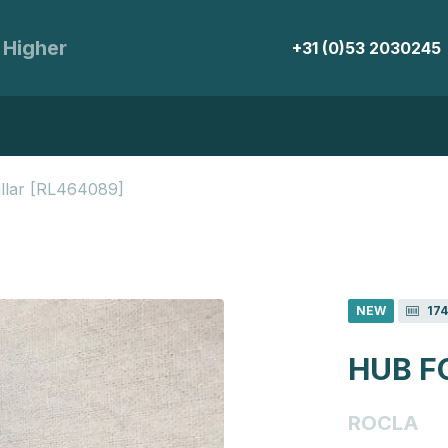
 Higher
+31 (0)53 2030245
illar [RL464089]
NEW
17
HUB F
ROCLA