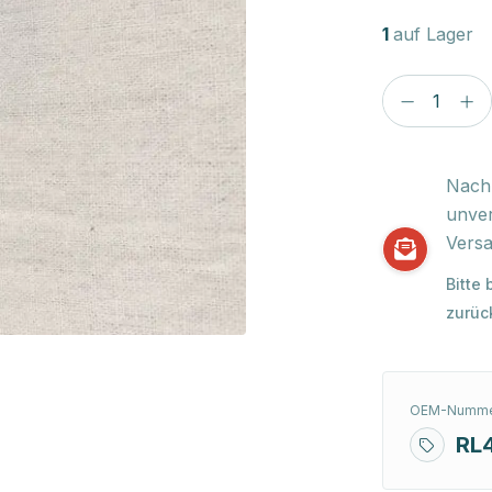
1
auf Lager
Nach 
unver
Versa
Bitte
zurüc
OEM-Numme
RL