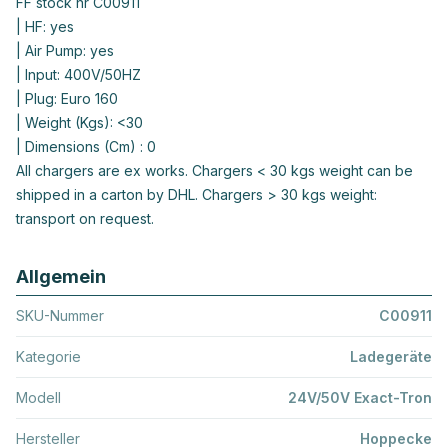
FF stock nr C00911
| HF: yes
| Air Pump: yes
| Input: 400V/50HZ
| Plug: Euro 160
| Weight (Kgs): <30
| Dimensions (Cm) : 0
All chargers are ex works. Chargers < 30 kgs weight can be
shipped in a carton by DHL. Chargers > 30 kgs weight:
transport on request.
Allgemein
SKU-Nummer
C00911
Kategorie
Ladegeräte
Modell
24V/50V Exact-Tron
Hersteller
Hoppecke