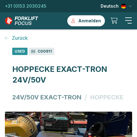
+31 (0)53 2030245
Deutsch
Anmelden
Zurück
USED
C00911
HOPPECKE EXACT-TRON
24V/50V
/
24V/50V EXACT-TRON
HOPPECKE