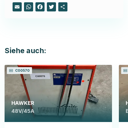
Email
WhatsApp
Facebook
Twitter
Share
Siehe auch:
C00570
HAWKER
48V/45A