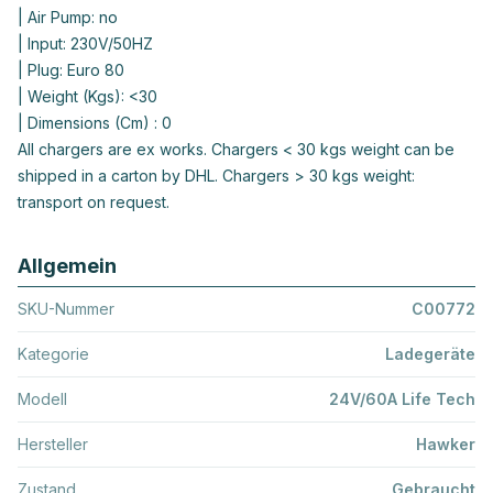
| Air Pump: no
| Input: 230V/50HZ
| Plug: Euro 80
| Weight (Kgs): <30
| Dimensions (Cm) : 0
All chargers are ex works. Chargers < 30 kgs weight can be
shipped in a carton by DHL. Chargers > 30 kgs weight:
transport on request.
Allgemein
SKU-Nummer
C00772
Kategorie
Ladegeräte
Modell
24V/60A Life Tech
Hersteller
Hawker
Zustand
Gebraucht