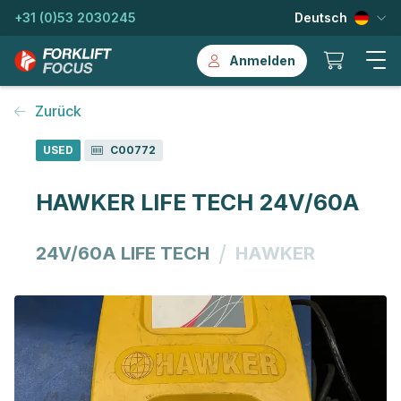
+31 (0)53 2030245
Deutsch
Anmelden
Zurück
USED
C00772
HAWKER LIFE TECH 24V/60A
/
24V/60A LIFE TECH
HAWKER