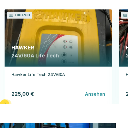
C00780
HAWKER
24V/60A Life Tech
Hawker Life Tech 24V/60A
H
225,00 €
Ansehen