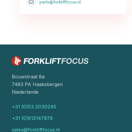
parts@forkliftfocus.nl
Bouwstraat 8a
7483 PA Haaksbergen
Niederlande
+31 (0)53 2030245
+31 (0)613147879
sales@forkliftfocus.nl