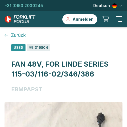
+31 (0)53 2030245
Deutsch
Anmelden
Zurück
USED
316804
FAN 48V, FOR LINDE SERIES
115-03/116-02/346/386
EBMPAPST