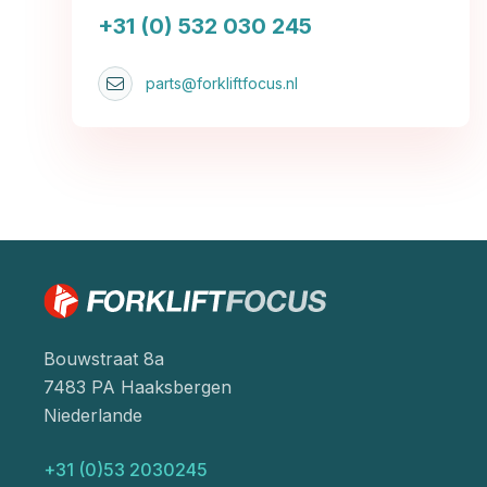
+31 (0) 532 030 245
parts@forkliftfocus.nl
Bouwstraat 8a
7483 PA Haaksbergen
Niederlande
+31 (0)53 2030245