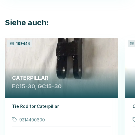
Siehe auch:
199444
CATERPILLAR
EC15-30, GC15-30
Tie Rod for Caterpillar
C
9314400600