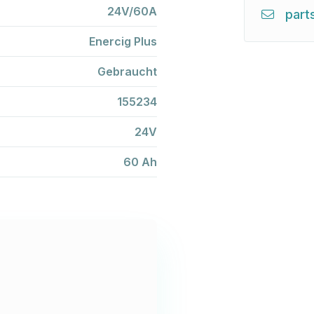
24V/60A
part
Enercig Plus
Gebraucht
155234
24V
60 Ah