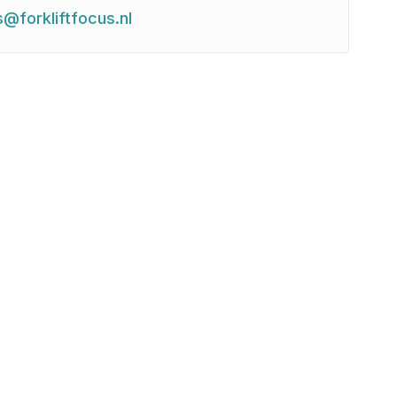
s@forkliftfocus.nl