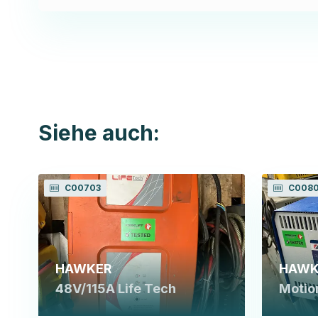
Siehe auch:
C00703
C008
HAWKER
HAWK
48V/115A Life Tech
Motio