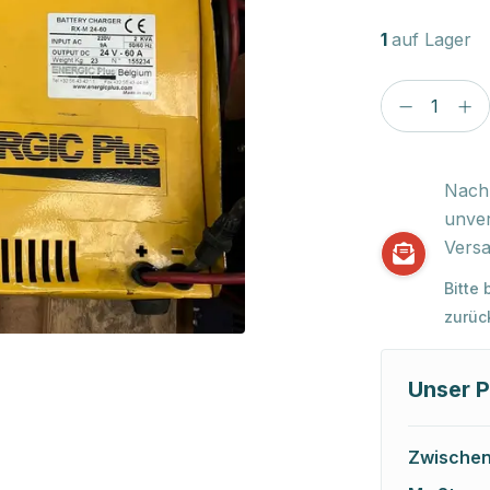
1
auf Lager
Nach 
unver
Versa
Bitte
zurüc
Unser P
Zwische