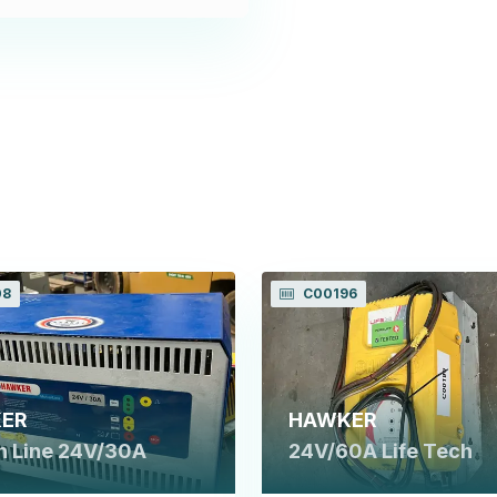
08
C00196
ER
HAWKER
n Line 24V/30A
24V/60A Life Tech