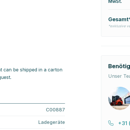
MwSt.
Gesamt
*exklusive v
Benötig
t can be shipped in a carton
Unser Tea
uest.
C00887
Ladegeräte
+31 