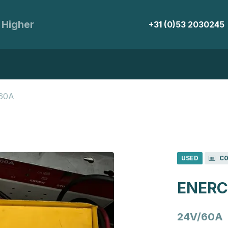
 Higher
+31 (0)53 2030245
/60A
USED
C0
ENERC
24V/60A