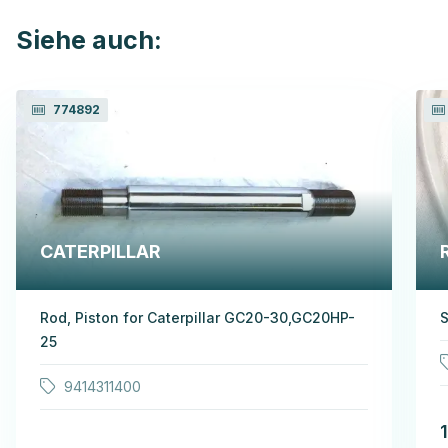
Siehe auch:
774892
CATERPILLAR
Rod, Piston for Caterpillar GC20-30,GC20HP-
S
25
9414311400