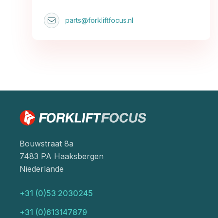
parts@forkliftfocus.nl
Bouwstraat 8a
7483 PA Haaksbergen
Niederlande
+31 (0)53 2030245
+31 (0)613147879