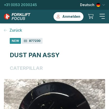
+31 (0)53 2030245
Deutsch
Anmelden
Zurück
NEW
877230
DUST PAN ASSY
CATERPILLAR