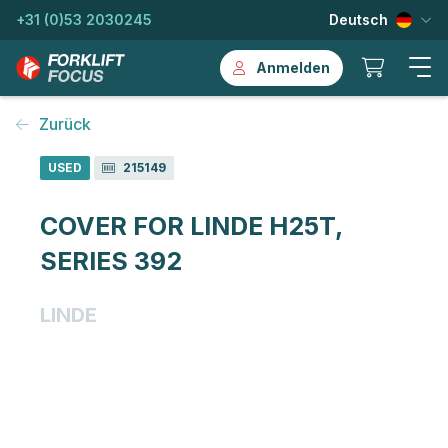
+31 (0)53 2030245
Deutsch
Anmelden
Zurück
USED
215149
COVER FOR LINDE H25T,
SERIES 392
LINDE