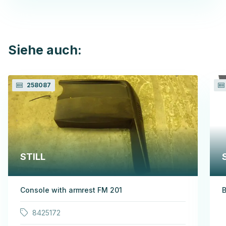
Siehe auch:
258087
STILL
Console with armrest FM 201
B
8425172