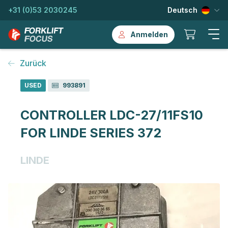
+31 (0)53 2030245
Deutsch
Anmelden
Zurück
USED
993891
CONTROLLER LDC-27/11FS10
FOR LINDE SERIES 372
LINDE