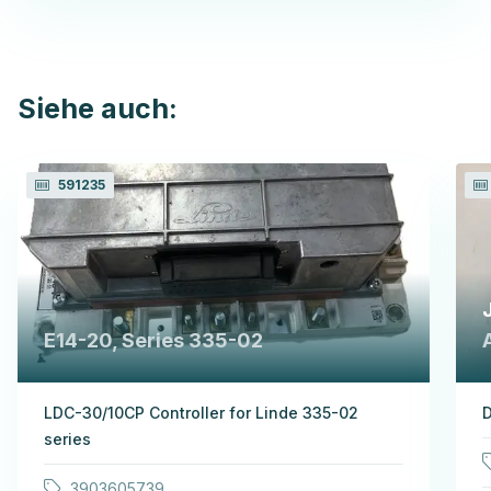
Siehe auch:
591235
E14-20, Series 335-02
LDC-30/10CP Controller for Linde 335-02
D
series
3903605739