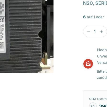
N20, SERI
6
auf Lager
Nach 
unver
Versa
Bitte
zurüc
OEM-Numme
39