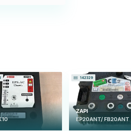
3
142329
ZAPI
K10
EP20ANT/ FB20ANT