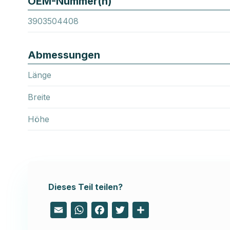
OEM-Nummer(n)
3903504408
Abmessungen
Länge
Breite
Höhe
Dieses Teil teilen?
Email
WhatsApp
Facebook
Twitter
Share