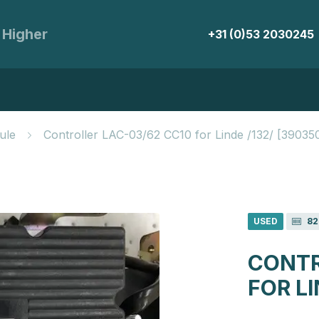
 Higher
+31 (0)53 2030245
ule
Controller LAC-03/62 CC10 for Linde /132/ [3903
USED
82
CONTR
FOR LI