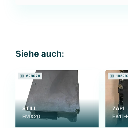
Siehe auch:
628078
19229
STILL
ZAPI
FMX20
EK11-