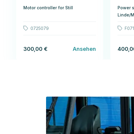
Motor controller for Still
Power s
Linde/
0725079
F071
300,00 €
Ansehen
400,0