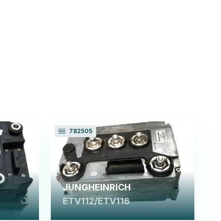
782505
JUNGHEINRICH
ETV112/ETV116