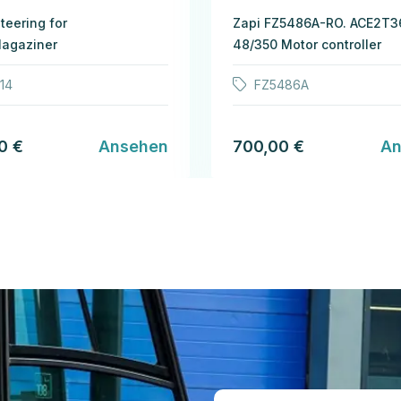
teering for
Zapi FZ5486A-RO. ACE2T3
Magaziner
48/350 Motor controller
14
FZ5486A
0 €
Ansehen
700,00 €
An