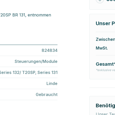
 T20SP BR 131, entnommen
Unser P
Zwische
MwSt.
824834
Steuerungen/Module
Gesamt
*exklusive v
Series 132/ T20SP, Series 131
Linde
Gebraucht
Benötig
Unser Tea