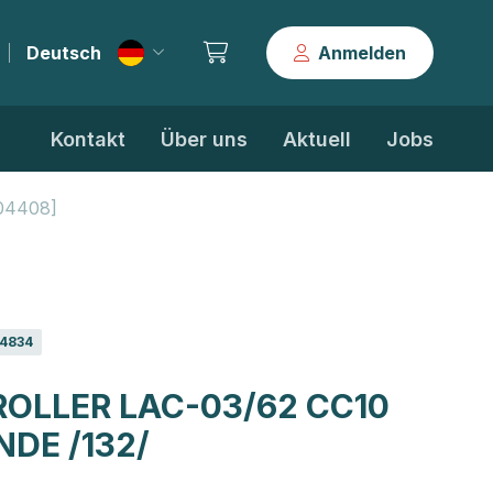
Deutsch
Anmelden
|
Kontakt
Über uns
Aktuell
Jobs
504408]
4834
OLLER LAC-03/62 CC10
NDE /132/