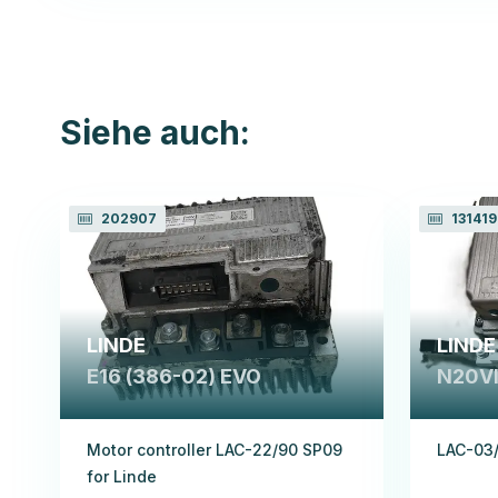
Siehe auch:
202907
131419
LINDE
LINDE
E16 (386-02) EVO
N20VI,
Motor controller LAC-22/90 SP09
LAC-03/
for Linde