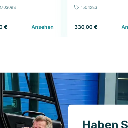
3703088
1504283
0 €
Ansehen
330,00 €
An
Haben S