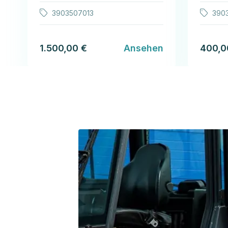
3903507013
390
1.500,00 €
Ansehen
400,0