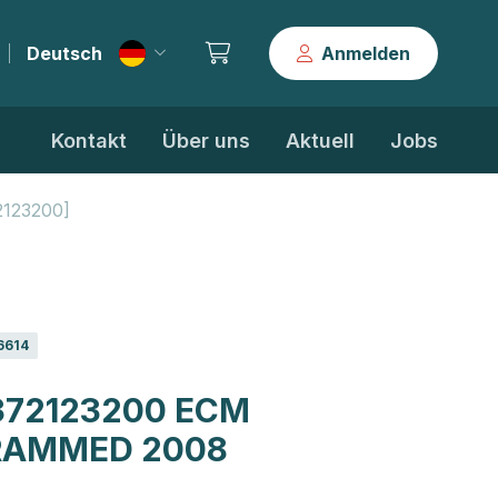
Deutsch
Anmelden
|
Kontakt
Über uns
Aktuell
Jobs
123200]
6614
372123200 ECM
RAMMED 2008