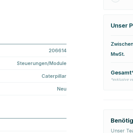
Unser P
Zwische
206614
MwSt.
Steuerungen/Module
Gesamt
Caterpillar
*exklusive v
Neu
Benötig
Unser Tea