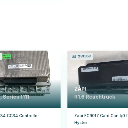
281953
ZAPI
 Series 1111
R1.6 Reachtruck
34 CC34 Controller
Zapi FC9017 Card Can I/0 f
Hyster