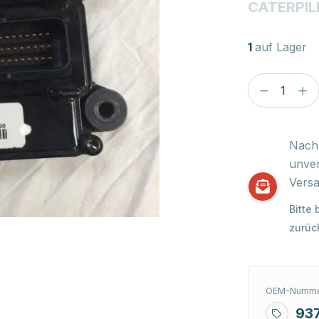
CATERPIL
1
auf Lager
Nach 
unver
Versa
Bitte
zurüc
OEM-Numme
93