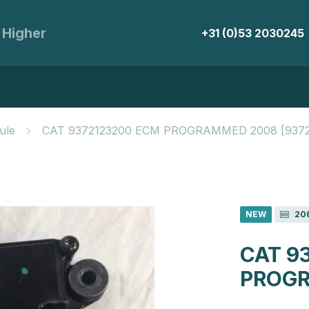
 Higher
+31 (0)53 2030245
ule
CAT 9372123200 ECM PROGRAMMED 2008 [9372
NEW
20
CAT 9
PROG