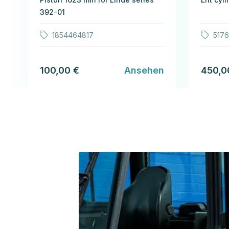
392-01
1854464817
517
100,00 €
Ansehen
450,0