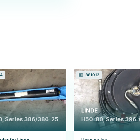
4
881012
LINDE
0, Series 386/386-25
H50-80, Series 396-
inder for Linde
Hose pulley