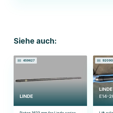
Siehe auch:
459627
92090
LINDE
LINDE
E14-2
Piston 1623 mm for Linde series
Lift cyl