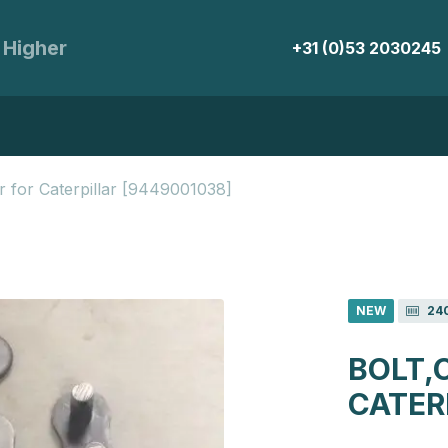
 Higher
+31 (0)53 2030245
r for Caterpillar [9449001038]
NEW
24
BOLT,
CATER