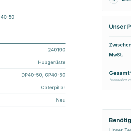
P40-50
Unser P
Zwische
240190
MwSt.
Hubgerüste
Gesamt
DP40-50, GP40-50
*exklusive v
Caterpillar
Neu
Benötig
Unser Tea