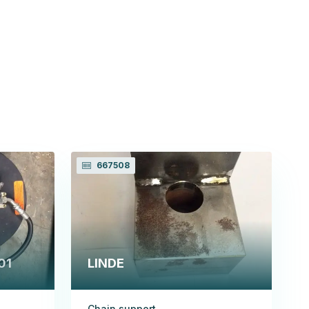
667508
01
LINDE
Chain support