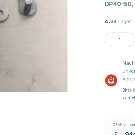
DP40-50,
4
auf Lager
Nach 
unver
Versa
Bitte
zurüc
OEM-Numme
94