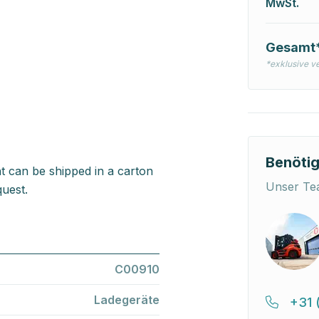
MwSt.
Gesamt
*exklusive v
Benötig
t can be shipped in a carton
Unser Tea
uest.
C00910
Ladegeräte
+31 