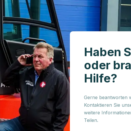
Haben S
oder br
Hilfe?
Gerne beantworten wi
Kontaktieren Sie uns
weitere Information
Teilen.