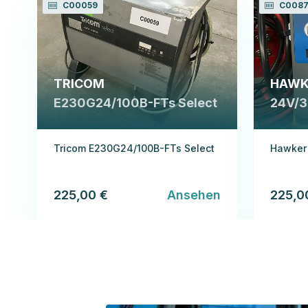
C00059
C0087
TRICOM
HAWK
E230G24/100B-FTs Select
24V/3
Tricom E230G24/100B-FTs Select
Hawker 
225,00 €
Ansehen
225,0