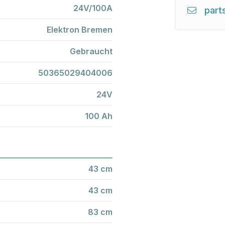
24V/100A
part
Elektron Bremen
Gebraucht
50365029404006
24V
100 Ah
43 cm
43 cm
83 cm