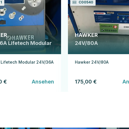
1
C00540
ER
HAWKER
6A Lifetech Modular
24V/80A
Lifetech Modular 24V/36A
Hawker 24V/80A
0 €
Ansehen
175,00 €
An