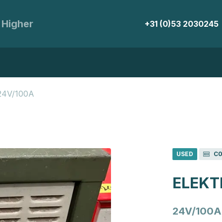
 Higher
+31 (0)53 2030245
24V/100A
USED
C0
ELEKT
24V/100A