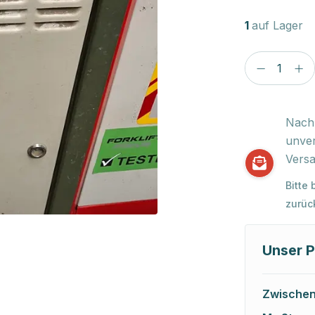
1
auf Lager
Nach 
unver
Versa
Bitte
zurüc
Unser P
Zwische