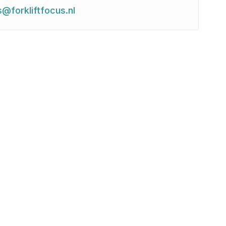
s@forkliftfocus.nl