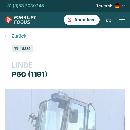
+31 (0)53 2030245
Deutsch
Anmelden
Zurück
18835
LINDE
P60 (1191)