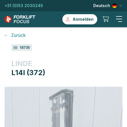
+31 (0)53 2030245
Deutsch
Anmelden
Zurück
18735
LINDE
L14I (372)