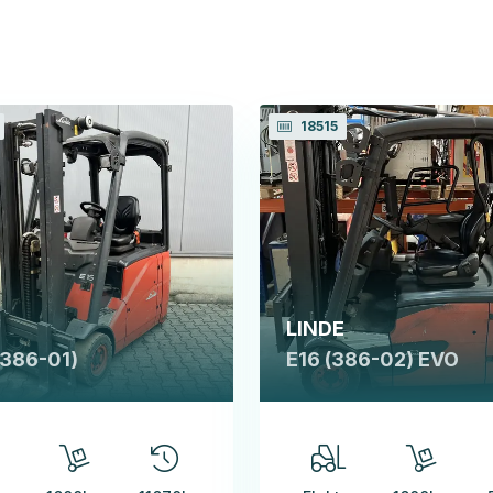
18515
LINDE
(386-01)
E16 (386-02) EVO