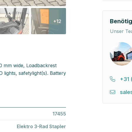
Benötig
+12
Unser Tea
980 mm wide, Loadbackrest
ights, safetylight(s). Battery
+31 
sale
17455
Elektro 3-Rad Stapler