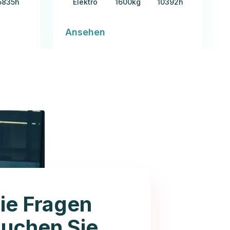
5835h
Elektro
1600kg
10392h
Ansehen
ie Fragen
auchen Sie