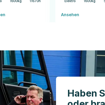
ro
1600kg
11670h
Elektro
1600kg
hen
Ansehen
Haben S
oder br