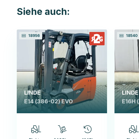
Siehe auch:
18956
18540
LINDE
LINDE
E14 (386-02) EVO
E16H 