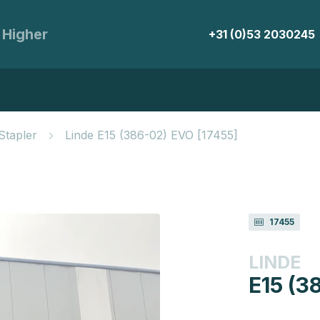
 Higher
+31 (0)53 2030245
Stapler
Linde E15 (386-02) EVO [17455]
17455
LINDE
E15 (3