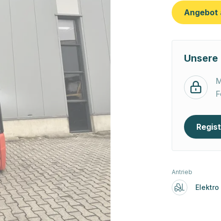
Angebot 
Unsere 
M
F
Regist
Antrieb
Elektro