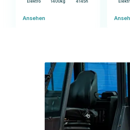
Elektro
1400kg
4145h
Elekt
Ansehen
Anse