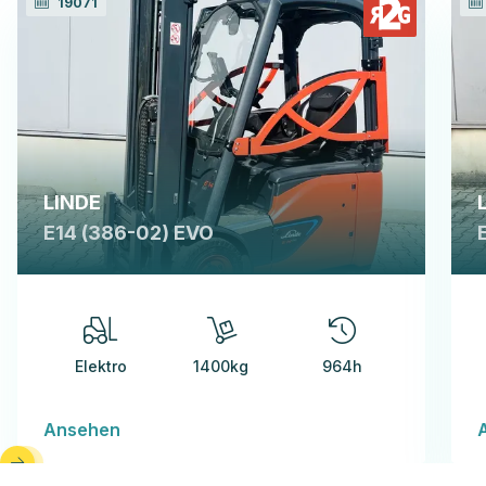
19071
LINDE
E14 (386-02) EVO
Elektro
1400kg
964h
Ansehen