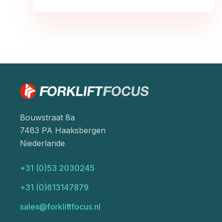
Bouwstraat 8a
7483 PA Haaksbergen
Niederlande
+31 (0)53 2030245
+31 (0)613147879
sales@forkliftfocus.nl