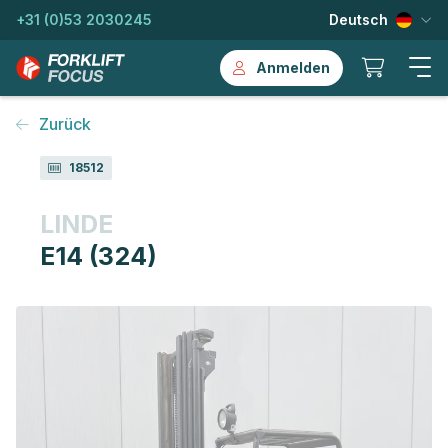
+31 (0)53 2030245
Deutsch
Anmelden
Zurück
18512
LINDE
E14 (324)