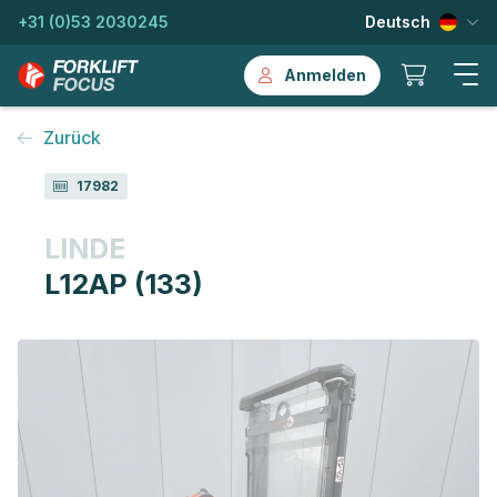
+31 (0)53 2030245
Deutsch
Anmelden
Zurück
17982
LINDE
L12AP (133)